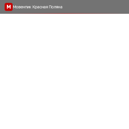
М
Мовенпик Красная Поляна
Давайте мы Вам
перезвоним
Я согласен на
обработку персональных данных
Перезвоните мне